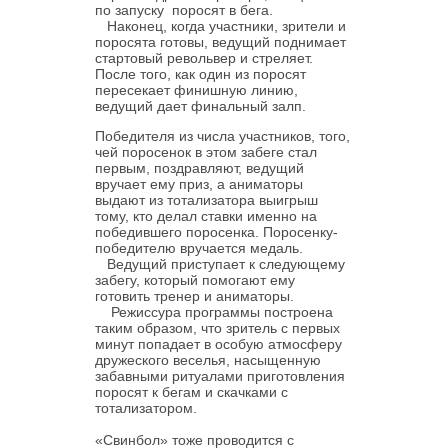
по запуску поросят в бега.
Наконец, когда участники, зрители и
поросята готовы, ведущий поднимает
стартовый револьвер и стреляет.
После того, как один из поросят
пересекает финишную линию,
ведущий дает финальный залп.
Победителя из числа участников, того,
чей поросенок в этом забеге стал
первым, поздравляют, ведущий
вручает ему приз, а аниматоры
выдают из тотализатора выигрыш
тому, кто делал ставки именно на
победившего поросенка. Поросенку-
победителю вручается медаль.
Ведущий приступает к следующему
забегу, который помогают ему
готовить тренер и аниматоры.
Режиссура программы построена
таким образом, что зритель с первых
минут попадает в особую атмосферу
дружеского веселья, насыщенную
забавными ритуалами приготовления
поросят к бегам и скачками с
тотализатором.
«Свинбол» тоже проводится с