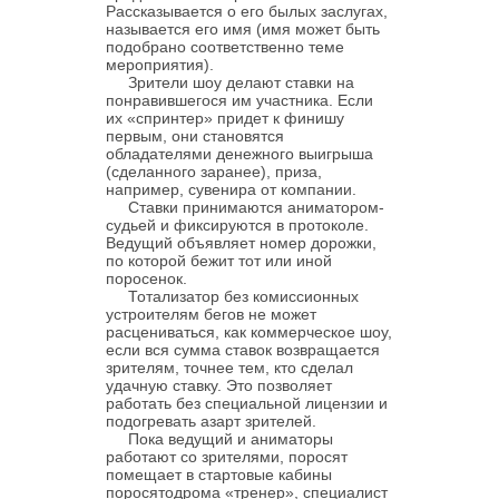
Рассказывается о его былых заслугах,
называется его имя (имя может быть
подобрано соответственно теме
мероприятия).
Зрители шоу делают ставки на
понравившегося им участника. Если
их «спринтер» придет к финишу
первым, они становятся
обладателями денежного выигрыша
(сделанного заранее), приза,
например, сувенира от компании.
Ставки принимаются аниматором-
судьей и фиксируются в протоколе.
Ведущий объявляет номер дорожки,
по которой бежит тот или иной
поросенок.
Тотализатор без комиссионных
устроителям бегов не может
расцениваться, как коммерческое шоу,
если вся сумма ставок возвращается
зрителям, точнее тем, кто сделал
удачную ставку. Это позволяет
работать без специальной лицензии и
подогревать азарт зрителей.
Пока ведущий и аниматоры
работают со зрителями, поросят
помещает в стартовые кабины
поросятодрома «тренер», специалист