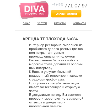
771 07 97
+7 (495)
О НАС
УСЛУГИ
АРТИСТЫ
КОНТАКТЫ
АРЕНДА ТЕПЛОХОДА №084
Интерьер ресторана выполнен из
пробкового дерева разных цветов,
пол покрыт фигурным
промышленным линолеумом.
Великолепная барная стойка в
морском стиле добавляет особый
шик интерьеру.
К Вашим услугам большой
плазменный телевизор и караоке
с радиомикрофонами.
Прогулочная палуба теплохода
имеет застекленную и открытую
части.
В дождливую погоду Вы сможете
провести мероприятие в закрытой
от ветра и дождя части
прогулочной палубы.