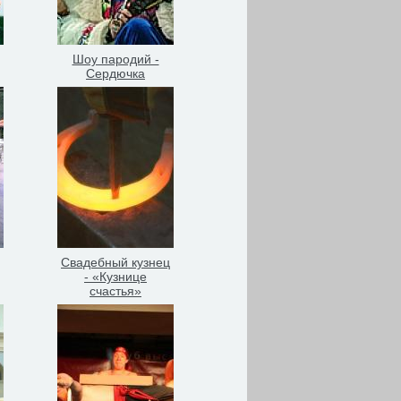
Шоу пародий -
Сердючка
Свадебный кузнец
- «Кузнице
счастья»