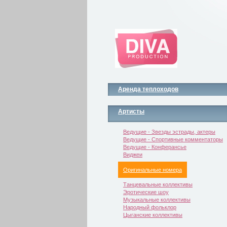
Аренда теплоходов
Артисты
Ведущие - Звезды эстрады, актеры
Ведущие - Спортивные комментаторы
Ведущие - Конферансье
Виджеи
Оригинальные номера
Танцевальные коллективы
Эротические шоу
Музыкальные коллективы
Народный фольклор
Цыганские коллективы