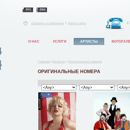
РУС
ENG
+
Добавить в избранное
/
Карта сайта
О НАС
УСЛУГИ
АРТИСТЫ
ФОТОГАЛ
›
›
Главная
Артисты
Оригинальные номера
ОРИГИНАЛЬНЫЕ НОМЕРА