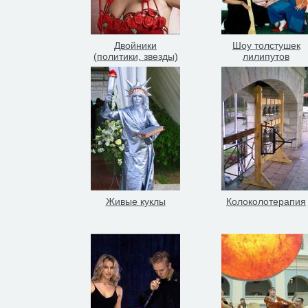
Двойники
Шоу толстушек
(политики, звезды)
лилипутов
Живые куклы
Колоколотерапия