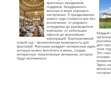
красочных праздников,
подарков, безудержного
веселья и моря хорошего
настроения. К празднованию
нового года готовятся все без
исключения: от рядового
сотрудника до руководителя
компании, от небольших
Каждый 
офисов до крупнейших
организу
корпораций. Корпоративный
российс
новый год – великолепная возможность для
дня горо
фантазий. Фантазии рождают интересные идеи,
этом год
которые можно воплотить в жизнь, создав
Это горо
интересную тематическую вечеринку, которую
основан 
будут вспоминать!
княжеств
Здесь на
монастыр
построен