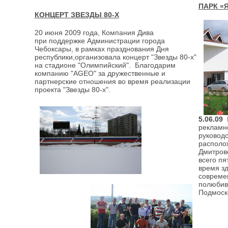
ПАРК «
КОНЦЕРТ ЗВЕЗДЫ 80-Х
20 июня 2009 года, Компания Дива
при поддержке Администрации города
Чебоксары, в рамках празднования Дня
республики,организовала концерт "Звезды 80-х"
на стадионе "Олимпийский". Благодарим
компанию "AGEO" за дружественные и
партнерские отношения во время реализации
проекта "Звезды 80-х".
5.06.09
К
рекламн
руковод
располож
Дмитров
всего пя
время зд
современ
полюбив
Подмоск