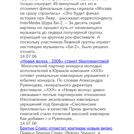
только отыграет 45-минутный сет, но и
отснимет финальные сцены сериала «Москва
не сразу строилась». «Это будет финал
истории про Леву, - рассказал корреспонденту
InterMedia Шура Би-2. – За десять серий
картины он прошел путь от начинающего
музыканта до лидера популярной группы,
играющей на крупном рок-фестивале. А
поскольку участников Левиной группы играют
настоящие музыканты «Би-2», было решено
отснять...
14.07.06
«Новая волна - 2006» станет бриллиантовой
Многолетний партнер конкурса молодых
исполнителей в Юрмале компания «XXX»
готовит уникальные ювелирные украшения к
юбилею конкурса. По словам Александра
Румянцева, генерального директора
фестиваля, «XXX» и «Новую волну» давно
связывают теплые партнерские отношения.
Изготовление эксклюзивных ювелирных
украшений под брендом «Смоленские
бриллианты» в качестве Приза зрительских
симпатий стало почетной миссией ювелиров.
Как добавил г-н Румянцев,...
14.07.06
Бритни Спирс отомстит критикам новым видео
Певица Бритни Спирс (Britney Spears), в