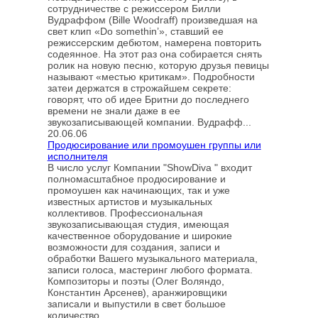
сотрудничестве с режиссером Билли
Вудраффом (Bille Woodraff) произведшая на
свет клип «Do somethin’», ставший ее
режиссерским дебютом, намерена повторить
содеянное. На этот раз она собирается снять
ролик на новую песню, которую друзья певицы
называют «местью критикам». Подробности
затеи держатся в строжайшем секрете:
говорят, что об идее Бритни до последнего
времени не знали даже в ее
звукозаписывающей компании. Вудрафф...
20.06.06
Продюсирование или промоушен группы или
исполнителя
В число услуг Компании "ShowDiva " входит
полномасштабное продюсирование и
промоушен как начинающих, так и уже
известных артистов и музыкальных
коллективов. Профессиональная
звукозаписывающая студия, имеющая
качественное оборудование и широкие
возможности для создания, записи и
обработки Вашего музыкального материала,
записи голоса, мастеринг любого формата.
Композиторы и поэты (Олег Воляндо,
Константин Арсенев), аранжировщики
записали и выпустили в свет большое
количество...