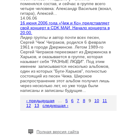
поменялся состав, и сейчас в группе всего
четыре человека: Александр Васильев (вокал,
гитара), Алексей...
14.06.06
16 июня 2006 года «Чиж и Ко» представляет
свой концерт в CDK МАИ. Начало концерта в
20:00.
Лидер группы и автор почти всех песен,
Сергей 'Чиж' Чиграков, родился 6 февраля
1961 в городе Дзержинске. Летом 1989-го
Сергей Чиграков переезжает из Дзержинска в
Харьков, и оказывается в группе, которая
называет себя "РАЗНЫЕ ЛЮДИ". Под этим
именем записываются несколько альбомов,
один из которых "Буги-Харьков", полностью
состоящий из песен Чижа. Широкое
распространение этот альбом получил лишь
через несколько лет, но уже тогда были
написаны и записаны будущие...
‹ предыдущая
…
5
6
7
8
9
10
11
12
13
следующая ›
Полная версия сайта