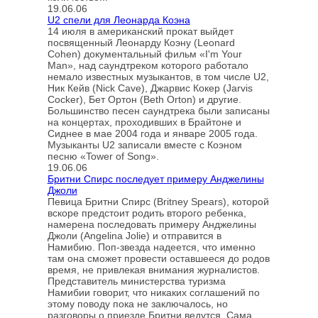
19.06.06
U2 спели для Леонарда Коэна
14 июля в американский прокат выйдет
посвященный Леонарду Коэну (Leonard
Cohen) документальный фильм «I'm Your
Man», над саундтреком которого работало
немало известных музыкантов, в том числе U2,
Ник Кейв (Nick Cave), Джарвис Кокер (Jarvis
Cocker), Бет Ортон (Beth Orton) и другие.
Большинство песен саундтрека были записаны
на концертах, проходивших в Брайтоне и
Сиднее в мае 2004 года и январе 2005 года.
Музыканты U2 записали вместе с Коэном
песню «Tower of Song».
19.06.06
Бритни Спирс последует примеру Анджелины
Джоли
Певица Бритни Спирс (Britney Spears), которой
вскоре предстоит родить второго ребенка,
намерена последовать примеру Анджелины
Джоли (Angelina Jolie) и отправится в
Намибию. Поп-звезда надеется, что именно
там она сможет провести оставшееся до родов
время, не привлекая внимания журналистов.
Представитель министерства туризма
Намибии говорит, что никаких соглашений по
этому поводу пока не заключалось, но
разговоры о приезде Бритни ведутся. Сама