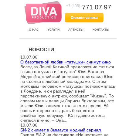
771 07 97
+7 (495)
О НАС
УСЛУГИ
АРТИСТЫ
КОНТАКТЫ
НОВОСТИ
19.07.06
О безответной любви «татушки» снимут кино
Вслед за Леной Катиной предложение сняться
в кино получила и "татушка" Юля Волкова.
Модный английский режиссер пригласил Юлю
на съемки в любовной мелодраме. С этим
молодым человеком «татушка» познакомилась
в Лондоне, и он разглядел в ней
перспективную актрису, сообщает "Жизнь". По
словам мамы певицы Ларисы Викторовны, все
мысли Юли занимает только этот проект. Ей
очень интересно сыграть безответно
влюбленную девушку. - Юля давно хотела
сняться в кино. – Она...
19.07.06
БИ-2 снимет в Эммаусе модный сериал
Группа БИ-2 на фестивале «Нашествие» не