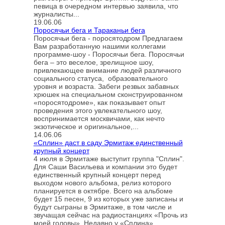
певица в очередном интервью заявила, что
журналисты...
19.06.06
Поросячьи бега и Тараканьи бега
Поросячьи бега - поросятодром Предлагаем
Вам разработанную нашими коллегами
программe-шоу - Поросячьи бега. Поросячьи
бега – это веселое, зрелищное шоу,
привлекающее внимание людей различного
социального статуса, образовательного
уровня и возраста. Забеги резвых забавных
хрюшек на специальном сконструированном
«поросятодроме», как показывает опыт
проведения этого увлекательного шоу,
воспринимается москвичами, как нечто
экзотическое и оригинальное,...
14.06.06
«Сплин» даст в саду Эрмитаж единственный
крупный концерт
4 июля в Эрмитаже выступит группа "Сплин".
Для Саши Васильева и компании это будет
единственный крупный концерт перед
выходом нового альбома, релиз которого
планируется в октябре. Всего на альбоме
будет 15 песен, 9 из которых уже записаны и
будут сыграны в Эрмитаже, в том числе и
звучащая сейчас на радиостанциях «Прочь из
моей головы». Недавно у «Сплина»